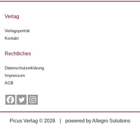
g
e
Verlag
n
Verlagsporträt
B
l
Kontakt
o
g
Rechtliches
V
Datenschutzerklärung
o
Impressum
r
s
AGB
c
h
a
u
Picus Verlag © 2026
|
powered by
Allegro Solutions
H
a
n