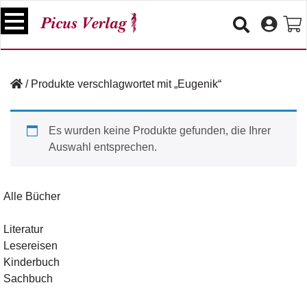
S
k
i
p
B
t
ü
/
Produkte verschlagwortet mit „Eugenik“
o
c
c
h
e
o
Es wurden keine Produkte gefunden, die Ihrer
r
n
Auswahl entsprechen.
t
V
e
e
n
r
Alle Bücher
t
a
n
Literatur
s
Lesereisen
t
a
Kinderbuch
lt
Sachbuch
u
n