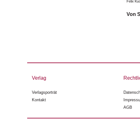
Felix Ku
Von S
Verlag
Rechtli
Verlagsporträt
Datensch
Kontakt
Impress
AGB