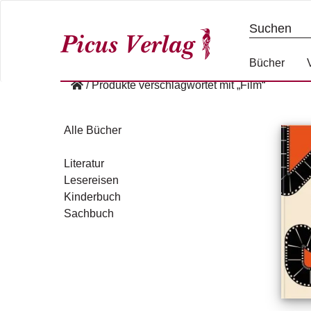
S
k
i
p
Bücher
t
/
Produkte verschlagwortet mit „Film“
o
c
o
Alle Bücher
n
t
Literatur
e
Lesereisen
n
Kinderbuch
t
Sachbuch