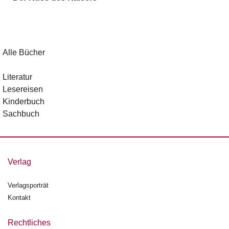
g
e
n
B
Alle Bücher
l
o
Literatur
g
Lesereisen
Kinderbuch
V
Sachbuch
o
r
s
c
h
Verlag
a
u
Verlagsporträt
Kontakt
H
a
n
Rechtliches