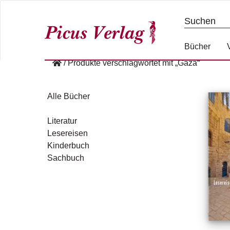
S
k
i
p
Bücher
t
/
Produkte verschlagwortet mit „Gaza“
o
c
o
Alle Bücher
n
t
Literatur
e
Lesereisen
n
Kinderbuch
t
Sachbuch