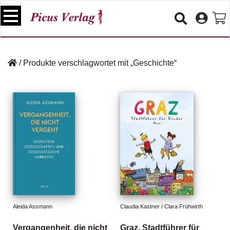
S
k
i
p
B
t
ü
/
Produkte verschlagwortet mit „Geschichte“
o
c
c
h
e
o
r
n
t
V
e
e
n
r
t
a
n
s
t
a
lt
Aleida Assmann
Claudia Kastner / Clara Frühwirth
u
n
Vergangenheit, die nicht
Graz. Stadtführer für