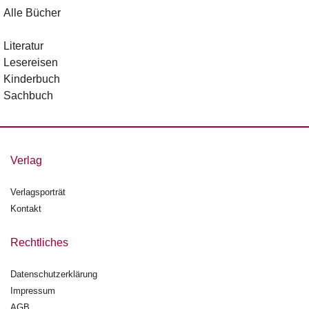
d
Alle Bücher
e
l
Literatur
P
Lesereisen
r
Kinderbuch
e
Sachbuch
s
s
e
Verlag
R
i
g
Verlagsporträt
h
Kontakt
ts
Rechtliches
Ü
b
Datenschutzerklärung
e
r
Impressum
u
AGB