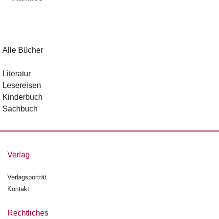
g
e
n
B
Alle Bücher
l
o
Literatur
g
Lesereisen
Kinderbuch
V
Sachbuch
o
r
s
c
h
Verlag
a
u
Verlagsporträt
Kontakt
H
a
n
Rechtliches