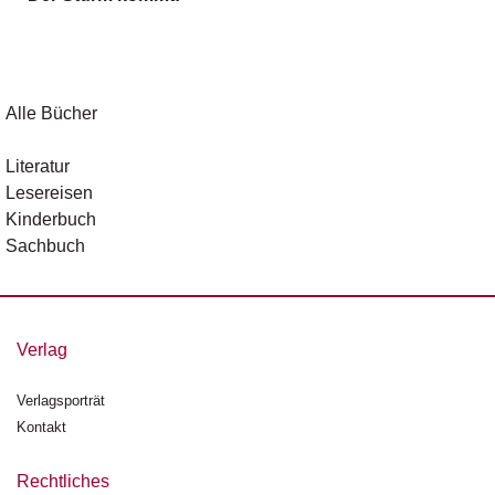
g
e
n
B
Alle Bücher
l
o
Literatur
g
Lesereisen
Kinderbuch
V
Sachbuch
o
r
s
c
h
Verlag
a
u
Verlagsporträt
Kontakt
H
a
n
Rechtliches