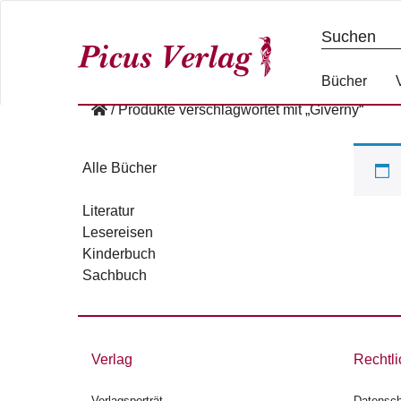
S
k
i
p
Bücher
t
/
Produkte verschlagwortet mit „Giverny“
o
c
o
Alle Bücher
n
t
Literatur
e
Lesereisen
n
Kinderbuch
t
Sachbuch
Verlag
Rechtli
Verlagsporträt
Datensch