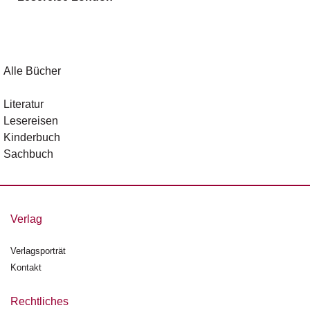
g
e
n
B
Alle Bücher
l
o
Literatur
g
Lesereisen
Kinderbuch
V
Sachbuch
o
r
s
c
h
Verlag
a
u
Verlagsporträt
Kontakt
H
a
n
Rechtliches