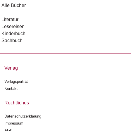
d
Alle Bücher
e
l
Literatur
P
Lesereisen
r
Kinderbuch
e
Sachbuch
s
s
e
Verlag
R
i
g
Verlagsporträt
h
Kontakt
ts
Rechtliches
Ü
b
Datenschutzerklärung
e
r
Impressum
u
AGB