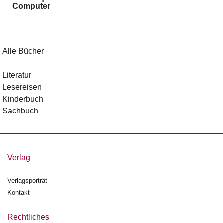
Computer
g
e
n
B
Alle Bücher
l
o
Literatur
g
Lesereisen
Kinderbuch
V
Sachbuch
o
r
s
c
h
Verlag
a
u
Verlagsporträt
Kontakt
H
a
n
Rechtliches