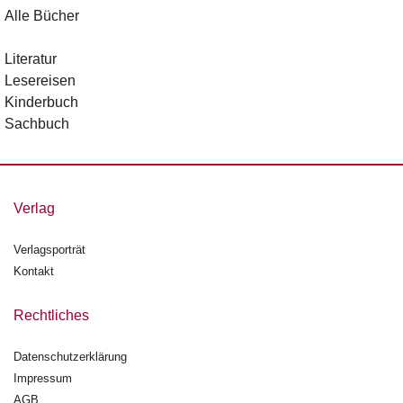
d
Alle Bücher
e
l
Literatur
Lesereisen
P
r
Kinderbuch
e
Sachbuch
s
s
e
Verlag
R
i
g
Verlagsporträt
h
Kontakt
ts
Rechtliches
Ü
b
Datenschutzerklärung
e
r
Impressum
u
AGB