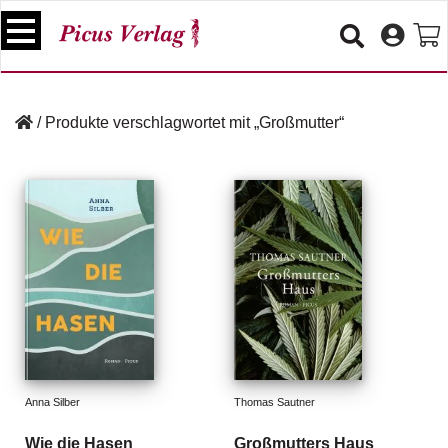
S
k
i
p
B
t
ü
/
Produkte verschlagwortet mit „Großmutter“
o
c
c
h
e
o
r
n
t
V
e
e
n
r
t
a
n
s
t
a
lt
Anna Silber
Thomas Sautner
u
n
Wie die Hasen
Großmutters Haus