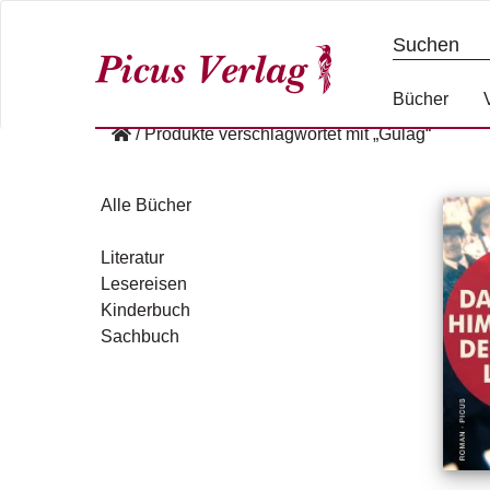
S
k
i
p
Bücher
t
/
Produkte verschlagwortet mit „Gulag“
o
c
o
Alle Bücher
n
t
Literatur
e
Lesereisen
n
Kinderbuch
t
Sachbuch