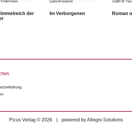
d Federmann
Ljuba Arnautović
Judith W. Tas
immelreich der
Im Verborgenen
Roman o
er
ches
utzerklärung
um
Picus Verlag © 2026
|
powered by
Allegro Solutions