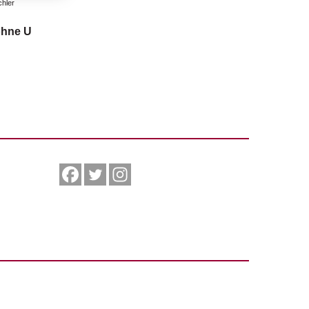
chler
hne U