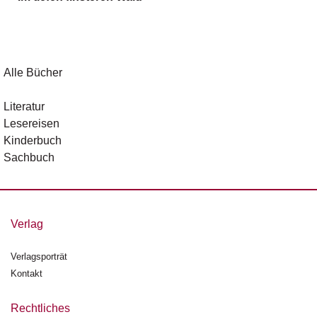
g
e
n
B
Alle Bücher
l
o
Literatur
g
Lesereisen
Kinderbuch
V
Sachbuch
o
r
s
c
h
Verlag
a
u
Verlagsporträt
Kontakt
H
a
n
Rechtliches