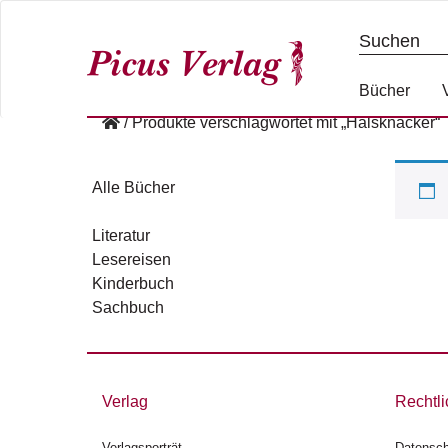
S
k
i
p
Bücher
t
/
Produkte verschlagwortet mit „Halsknacker“
o
c
o
Alle Bücher
n
t
Literatur
e
Lesereisen
n
Kinderbuch
t
Sachbuch
Verlag
Rechtli
Verlagsporträt
Datensch