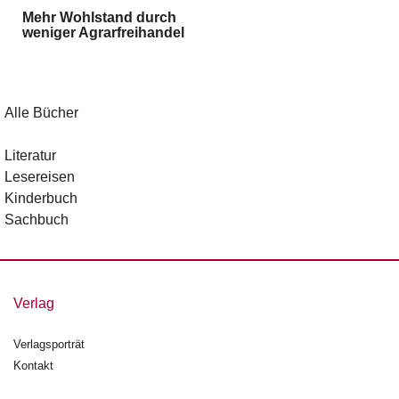
g
Mehr Wohlstand durch
e
weniger Agrarfreihandel
n
B
l
Alle Bücher
o
g
Literatur
Lesereisen
V
Kinderbuch
o
r
Sachbuch
s
c
h
a
Verlag
u
Verlagsporträt
H
Kontakt
a
n