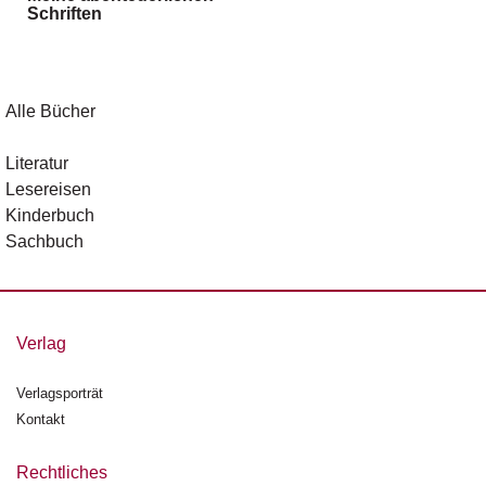
Schriften
g
e
n
B
Alle Bücher
l
o
Literatur
g
Lesereisen
Kinderbuch
V
Sachbuch
o
r
s
c
h
Verlag
a
u
Verlagsporträt
Kontakt
H
a
n
Rechtliches