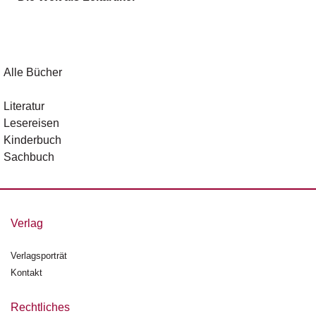
g
e
n
B
Alle Bücher
l
o
Literatur
g
Lesereisen
Kinderbuch
V
Sachbuch
o
r
s
c
h
Verlag
a
u
Verlagsporträt
Kontakt
H
a
n
Rechtliches