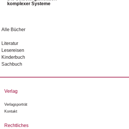
komplexer Systeme
g
e
n
B
Alle Bücher
l
o
Literatur
g
Lesereisen
Kinderbuch
V
Sachbuch
o
r
s
c
h
Verlag
a
u
Verlagsporträt
Kontakt
H
a
n
Rechtliches