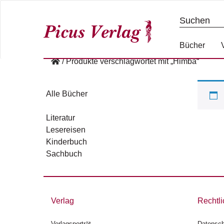
S
k
i
p
Bücher
t
/
Produkte verschlagwortet mit „Himba“
o
c
o
Alle Bücher
n
t
Literatur
e
Lesereisen
n
Kinderbuch
t
Sachbuch
Verlag
Rechtli
Verlagsporträt
Datensch