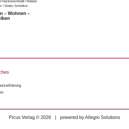
n Hackenschmidt / Roland 
r / Detlev Schöttker
n – Wohnen –
iben
ches
utzerklärung
um
Picus Verlag © 2026
|
powered by
Allegro Solutions