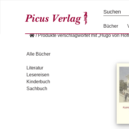
S
k
i
p
Bücher
t
/
Produkte verschlagwortet mit „Hugo von Hof
o
c
o
Alle Bücher
n
t
Literatur
e
Lesereisen
n
Kinderbuch
t
Sachbuch