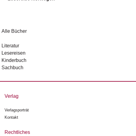
g
e
n
B
Alle Bücher
l
o
Literatur
g
Lesereisen
Kinderbuch
V
Sachbuch
o
r
s
c
h
Verlag
a
u
Verlagsporträt
Kontakt
H
a
n
Rechtliches