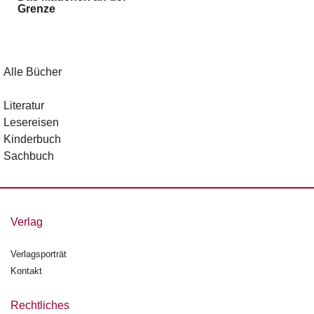
Grenze
g
e
n
B
Alle Bücher
l
o
Literatur
g
Lesereisen
Kinderbuch
V
Sachbuch
o
r
s
c
h
Verlag
a
u
Verlagsporträt
Kontakt
H
a
n
Rechtliches