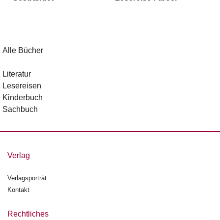
g
e
n
B
Alle Bücher
l
o
Literatur
g
Lesereisen
Kinderbuch
V
Sachbuch
o
r
s
c
h
Verlag
a
u
Verlagsporträt
Kontakt
H
a
n
Rechtliches