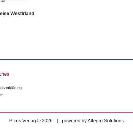
uint
eise Westirland
ches
utzerklärung
um
Picus Verlag © 2026
|
powered by
Allegro Solutions