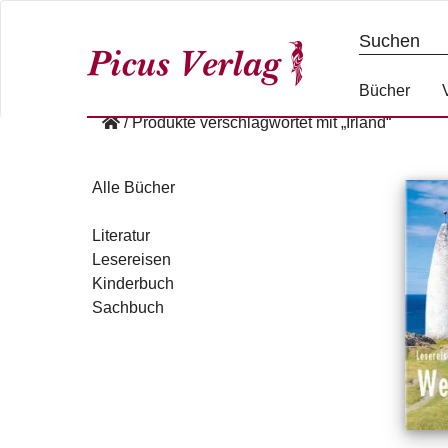
S
k
i
p
Bücher
t
/
Produkte verschlagwortet mit „Irland“
o
c
o
Alle Bücher
n
t
Literatur
e
Lesereisen
n
Kinderbuch
t
Sachbuch