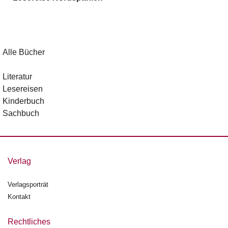
g
e
n
B
Alle Bücher
l
o
Literatur
g
Lesereisen
Kinderbuch
V
Sachbuch
o
r
s
c
h
Verlag
a
u
Verlagsporträt
Kontakt
H
a
n
Rechtliches