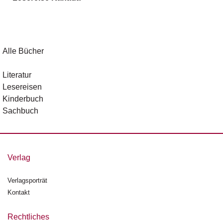
g
e
n
B
Alle Bücher
l
o
Literatur
g
Lesereisen
Kinderbuch
V
Sachbuch
o
r
s
c
h
Verlag
a
u
Verlagsporträt
Kontakt
H
a
n
Rechtliches