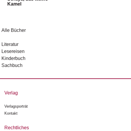
g
Kamel
e
n
B
Alle Bücher
l
o
Literatur
g
Lesereisen
Kinderbuch
V
Sachbuch
o
r
s
c
h
Verlag
a
u
Verlagsporträt
Kontakt
H
a
n
Rechtliches