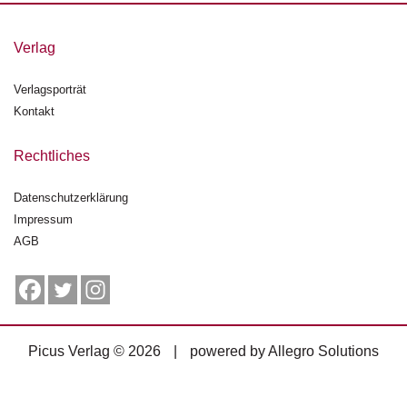
g
e
Verlag
n
Verlagsporträt
B
l
Kontakt
o
g
Rechtliches
V
Datenschutzerklärung
o
Impressum
r
s
AGB
c
h
a
u
Picus Verlag © 2026
|
powered by
Allegro Solutions
H
a
n