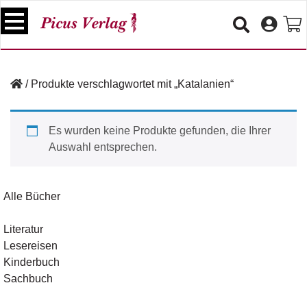
S
k
i
p
B
t
ü
/
Produkte verschlagwortet mit „Katalanien“
o
c
c
h
e
o
Es wurden keine Produkte gefunden, die Ihrer
r
n
Auswahl entsprechen.
t
V
e
e
n
r
Alle Bücher
t
a
n
Literatur
s
Lesereisen
t
a
Kinderbuch
lt
Sachbuch
u
n