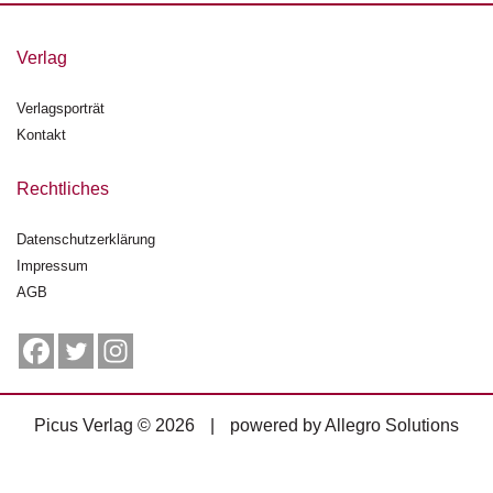
g
e
Verlag
n
Verlagsporträt
B
l
Kontakt
o
g
Rechtliches
V
Datenschutzerklärung
o
Impressum
r
s
AGB
c
h
a
u
Picus Verlag © 2026
|
powered by
Allegro Solutions
H
a
n