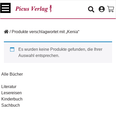
S
k
i
p
B
t
ü
/
Produkte verschlagwortet mit „Kenia“
o
c
c
h
e
o
Es wurden keine Produkte gefunden, die Ihrer
r
n
Auswahl entsprechen.
t
V
e
e
n
r
Alle Bücher
t
a
n
Literatur
s
Lesereisen
t
a
Kinderbuch
lt
Sachbuch
u
n