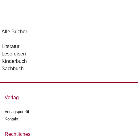
g
e
n
B
Alle Bücher
l
o
Literatur
g
Lesereisen
Kinderbuch
V
Sachbuch
o
r
s
c
h
Verlag
a
u
Verlagsporträt
Kontakt
H
a
n
Rechtliches