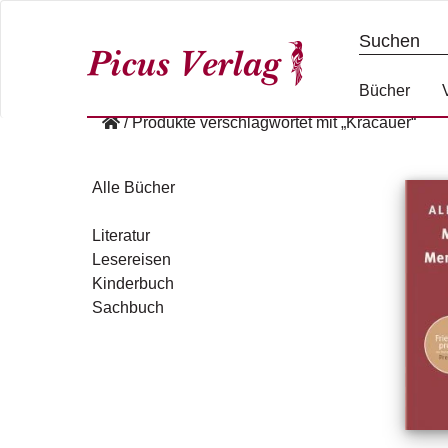
S
k
i
p
Bücher
t
/
Produkte verschlagwortet mit „Kracauer“
o
c
o
Alle Bücher
n
t
Literatur
e
Lesereisen
n
Kinderbuch
t
Sachbuch