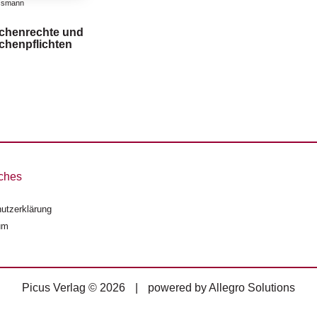
Assmann
chenrechte und
henpflichten
ches
utzerklärung
um
Picus Verlag © 2026
|
powered by
Allegro Solutions