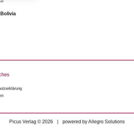
zer
 Bolivia
ches
utzerklärung
um
Picus Verlag © 2026
|
powered by
Allegro Solutions