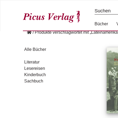
S
k
i
p
Bücher
t
/
Produkte verschlagwortet mit „Lateinamerika
o
c
o
Alle Bücher
n
t
Literatur
e
Lesereisen
n
Kinderbuch
t
Sachbuch