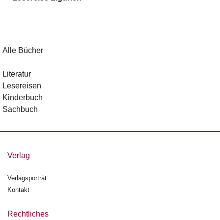
g
e
n
B
Alle Bücher
l
o
Literatur
g
Lesereisen
Kinderbuch
V
Sachbuch
o
r
s
c
h
Verlag
a
u
Verlagsporträt
Kontakt
H
a
n
Rechtliches