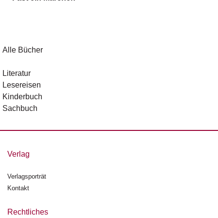
g
e
n
B
Alle Bücher
l
o
Literatur
g
Lesereisen
Kinderbuch
V
Sachbuch
o
r
s
c
h
Verlag
a
u
Verlagsporträt
Kontakt
H
a
n
Rechtliches