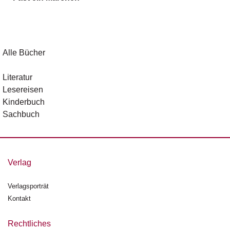
g
e
n
B
Alle Bücher
l
o
Literatur
g
Lesereisen
Kinderbuch
V
Sachbuch
o
r
s
c
h
Verlag
a
u
Verlagsporträt
Kontakt
H
a
n
Rechtliches