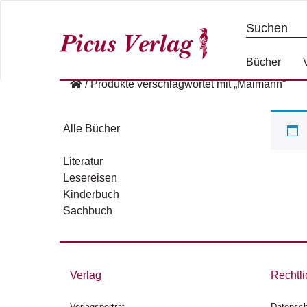
S
k
i
p
Bücher
t
/
Produkte verschlagwortet mit „Maimann“
o
c
o
Alle Bücher
n
t
Literatur
e
Lesereisen
n
Kinderbuch
t
Sachbuch
Verlag
Rechtli
Verlagsporträt
Datensch