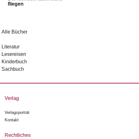
fliegen
g
e
n
B
Alle Bücher
l
o
Literatur
g
Lesereisen
Kinderbuch
V
Sachbuch
o
r
s
c
h
Verlag
a
u
Verlagsporträt
Kontakt
H
a
n
Rechtliches