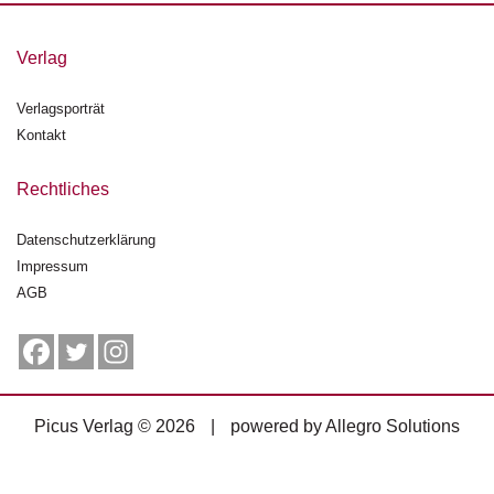
g
e
Verlag
n
Verlagsporträt
B
l
Kontakt
o
g
Rechtliches
V
Datenschutzerklärung
o
Impressum
r
s
AGB
c
h
a
u
Picus Verlag © 2026
|
powered by
Allegro Solutions
H
a
n