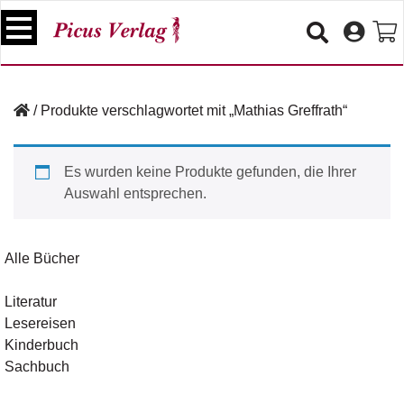
S
k
i
p
B
t
ü
/
Produkte verschlagwortet mit „Mathias Greffrath“
o
c
c
h
e
o
Es wurden keine Produkte gefunden, die Ihrer
r
n
Auswahl entsprechen.
t
V
e
e
n
r
Alle Bücher
t
a
n
Literatur
s
Lesereisen
t
a
Kinderbuch
lt
Sachbuch
u
n