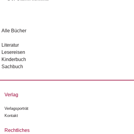
g
e
n
B
Alle Bücher
l
o
Literatur
g
Lesereisen
Kinderbuch
V
Sachbuch
o
r
s
c
h
Verlag
a
u
Verlagsporträt
Kontakt
H
a
n
Rechtliches