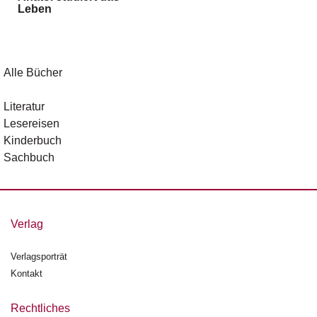
Leben
g
e
n
B
Alle Bücher
l
o
Literatur
g
Lesereisen
Kinderbuch
V
Sachbuch
o
r
s
c
h
Verlag
a
u
Verlagsporträt
Kontakt
H
a
n
Rechtliches