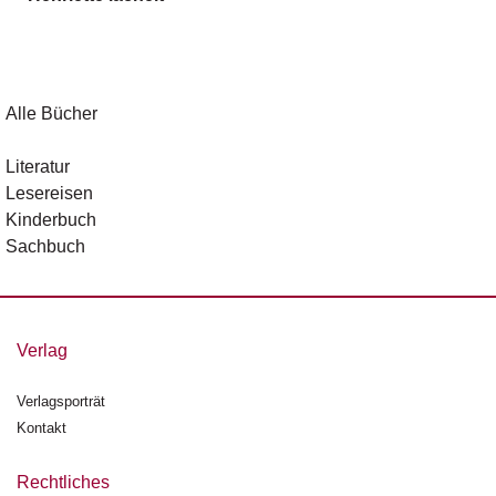
g
e
n
B
Alle Bücher
l
o
Literatur
g
Lesereisen
Kinderbuch
V
Sachbuch
o
r
s
c
h
Verlag
a
u
Verlagsporträt
Kontakt
H
a
n
Rechtliches