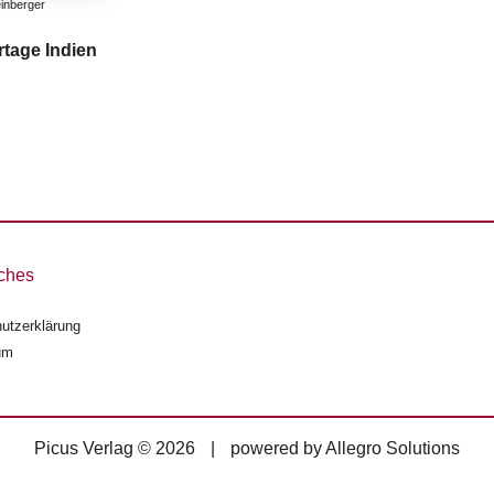
einberger
tage Indien
ches
utzerklärung
um
Picus Verlag © 2026
|
powered by
Allegro Solutions