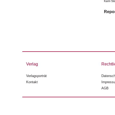
Karin St
Repor
Verlag
Rechtli
Verlagsporträt
Datensch
Kontakt
Impress
AGB