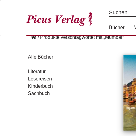
S
k
i
p
Bücher
t
/
Produkte verschlagwortet mit „Mumbai“
o
c
o
Alle Bücher
n
t
Literatur
e
Lesereisen
n
Kinderbuch
t
Sachbuch