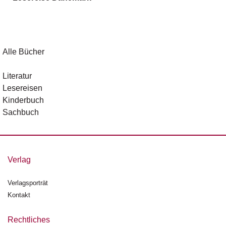
g
e
n
B
Alle Bücher
l
o
Literatur
g
Lesereisen
Kinderbuch
V
Sachbuch
o
r
s
c
h
Verlag
a
u
Verlagsporträt
Kontakt
H
a
n
Rechtliches