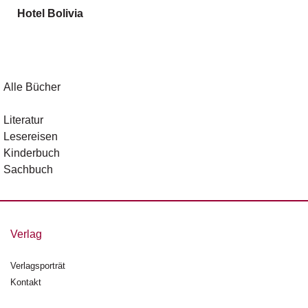
g
Hotel Bolivia
e
n
B
l
Alle Bücher
o
g
Literatur
Lesereisen
V
Kinderbuch
o
r
Sachbuch
s
c
h
a
Verlag
u
Verlagsporträt
H
Kontakt
a
n