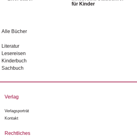
für Kinder
g
e
n
B
Alle Bücher
l
o
Literatur
g
Lesereisen
Kinderbuch
V
Sachbuch
o
r
s
c
h
Verlag
a
u
Verlagsporträt
Kontakt
H
a
n
Rechtliches