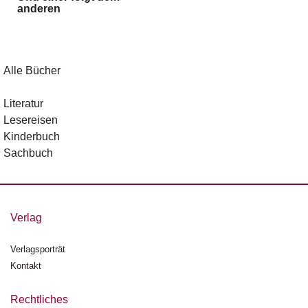
anderen
g
e
n
B
Alle Bücher
l
o
Literatur
g
Lesereisen
Kinderbuch
V
Sachbuch
o
r
s
c
h
Verlag
a
u
Verlagsporträt
Kontakt
H
a
n
Rechtliches