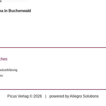
ji
a in Buchenwald
ches
utzerklärung
um
Picus Verlag © 2026
|
powered by
Allegro Solutions