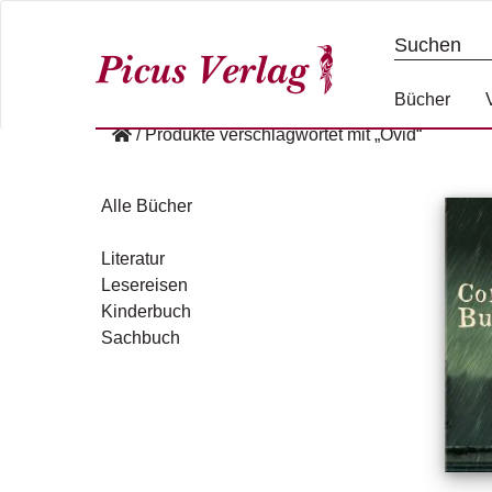
S
k
i
p
Bücher
t
/
Produkte verschlagwortet mit „Ovid“
o
c
o
Alle Bücher
n
t
Literatur
e
Lesereisen
n
Kinderbuch
t
Sachbuch