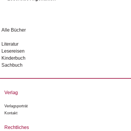
g
e
n
B
Alle Bücher
l
o
Literatur
g
Lesereisen
Kinderbuch
V
Sachbuch
o
r
s
c
h
Verlag
a
u
Verlagsporträt
Kontakt
H
a
n
Rechtliches