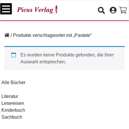
S
k
i
p
B
t
ü
/
Produkte verschlagwortet mit „Pastete“
o
c
c
h
e
o
Es wurden keine Produkte gefunden, die Ihrer
r
n
Auswahl entsprechen.
t
V
e
e
n
r
Alle Bücher
t
a
n
Literatur
s
Lesereisen
t
a
Kinderbuch
lt
Sachbuch
u
n