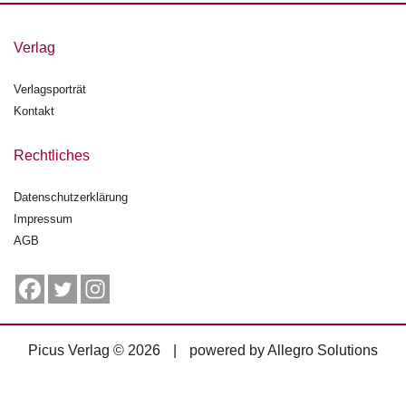
g
e
Verlag
n
Verlagsporträt
B
l
Kontakt
o
g
Rechtliches
V
Datenschutzerklärung
o
Impressum
r
s
AGB
c
h
a
u
Picus Verlag © 2026
|
powered by
Allegro Solutions
H
a
n